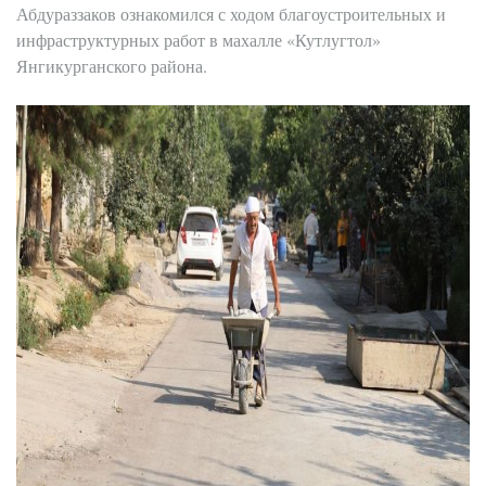
Абдураззаков ознакомился с ходом благоустроительных и
инфраструктурных работ в махалле «Кутлугтол»
Янгикурганского района.