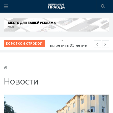
Открылся новый
КОРОТКОЙ СТРОКОЙ
ресторан FEEL FOOD
Наманган и Ош
расширяют деловое
сотрудничество
Наманган делает ставку
Новости
на «умный город»
Янгикурган готовится
встретить 35-летие
Независимости
Стартовал форум