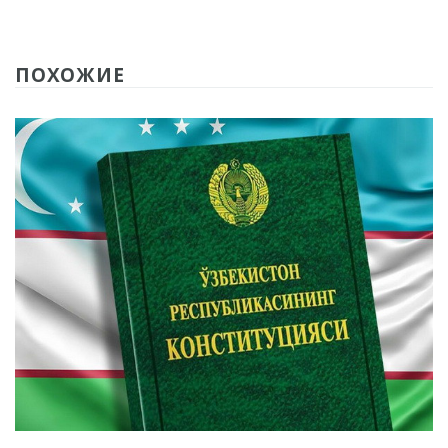
Точки роста
Нарынского района
Новая жизнь махаллей:
ПОХОЖИЕ
преобразования
продолжаются