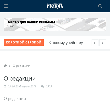
К новому учебному
КОРОТКОЙ СТРОКОЙ
году - с новыми
возможностями
Шаг за шагом к
О редакции
обновлению:
преображаются
О редакции
проблемные махалли
03:10 26 Февраля 2019
5505
Новые дороги и
рабочие места: проекты
О редакции
Учкургана набирают
темп