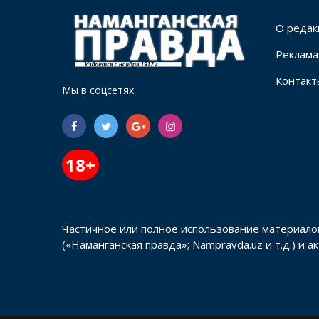
О редак
Реклама
Контакт
Мы в соцсетях
18+
Частичное или полное использование материало
(«Наманганская правда»; Nampravda.uz и т.д.) и 