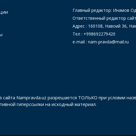
Главный редактор: Инамов 
ции
Ответственный редактор сай
Адрес : 160108, Навоий 36, На
Тел : +998692279420
ы
e-mail : nam-pravda@mail.ru
в сайта Nampravda.uz разрешается ТОЛЬКО при условии наз
активной гиперссылки на исходный материал.