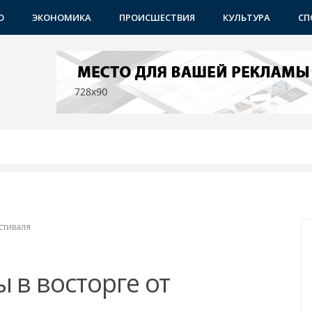
О
ЭКОНОМИКА
ПРОИСШЕСТВИЯ
КУЛЬТУРА
СП
ичном контроле
ши
учениками
празднику
стиваля
 в восторге от