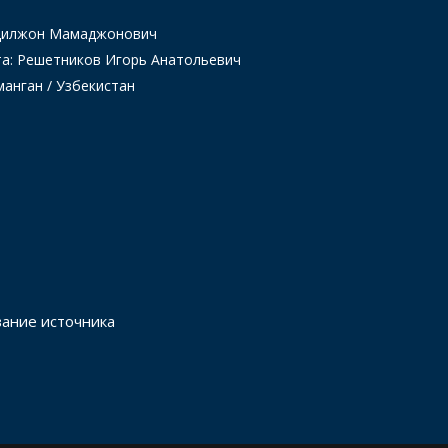
Одилжон Мамаджонович
та: Решетников Игорь Анатольевич
манган / Узбекистан
вание источника