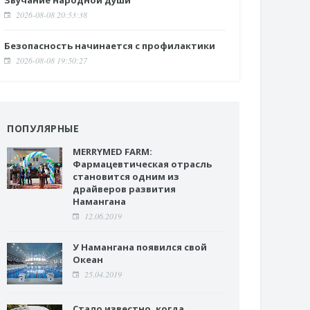
Звучание народной души
2026-08-08 20:53:38
Безопасность начинается с профилактики
2026-08-08 19:50:27
ПОПУЛЯРНЫЕ
MERRYMED FARM:
Фармацевтическая отрасль
становится одним из
драйверов развития
Намангана
12.06.2019
У Намангана появился свой
Океан
25.04.2019
Стало известно, когда