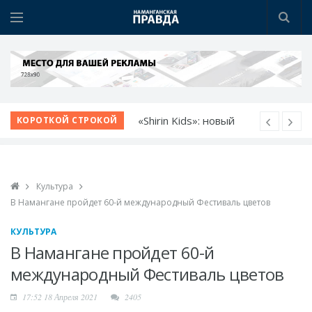
«Shirin Kids»: новый
КОРОТКОЙ СТРОКОЙ
детский сад - новые
возможности
Немецкий язык как
Культура
билет в будущее
В Намангане пройдет 60-й международный Фестиваль цветов
Язык возможностей:
открылся новый
КУЛЬТУРА
учебный центр
В Намангане пройдет 60-й
Прокурор области
международный Фестиваль цветов
обсудил с молодежью
17:52 18 Апреля 2021
2405
идеи и проблемы