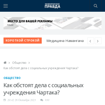
Медицина Намангана
КОРОТКОЙ СТРОКОЙ
получает новый облик
Чистый город
начинается с порядка
Общество
Школа растет вместе с
Как обстоят дела с социальных учреждения Чартака?
учениками
Развитие
ОБЩЕСТВО
животноводческого
Как обстоят дела с социальных
комплекса
учреждения Чартака?
В Чартаке будет
20:42 26 Октября 2023
930
построен новый