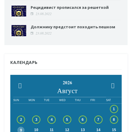
Рецидивист прописался за решеткой
23.08.2022
Должнику предстоит походить пешком
23.08.2022
КАЛЕНДАРЬ
2026
Август
SUN
MON
TUE
WED
THU
FRI
SAT
1
2
3
4
5
6
7
8
10
11
12
13
14
15
9