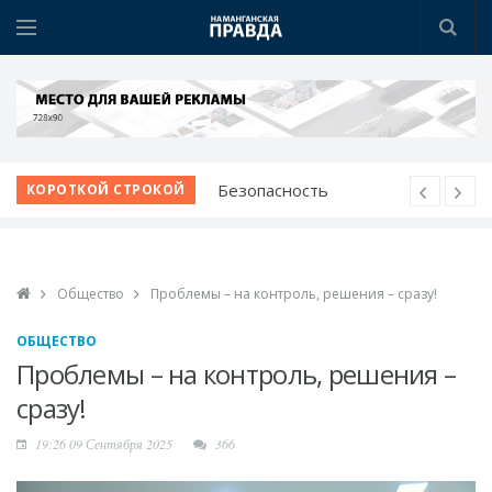
Безопасность
КОРОТКОЙ СТРОКОЙ
начинается с
профилактики
Наманганские
школьники - среди
Общество
Проблемы – на контроль, решения – сразу!
лучших в мире по ИИ
ОБЩЕСТВО
Победа при полных
Проблемы – на контроль, решения –
трибунах
сразу!
Вопросы жителей - на
личном контроле
19:26 09 Сентября 2025
366
Звучание народной
души