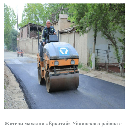
трибунах
Точки роста
Нарынского района
Жители махалли «Ёркатай» Уйчинского района с