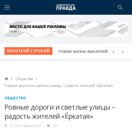
Новая жизнь махаллей:
КОРОТКОЙ СТРОКОЙ
преобразования
продолжаются
К новому учебному
Общество
году - с новыми
Ровные дороги и светлые улицы – радость жителей «Ёркатая»
возможностями
Шаг за шагом к
ОБЩЕСТВО
обновлению:
Ровные дороги и светлые улицы –
преображаются
радость жителей «Ёркатая»
проблемные махалли
22:14 07 Апреля 2026
147
Победа при полных