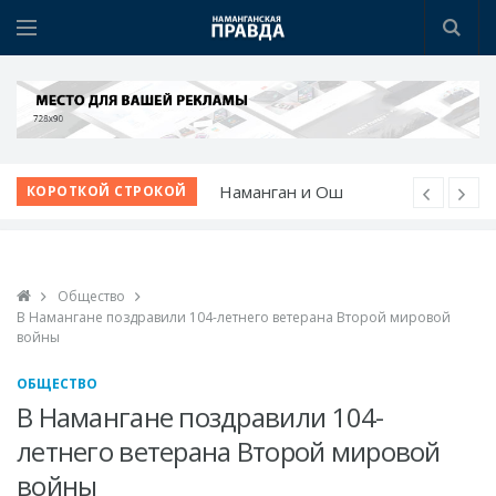
Наманган и Ош
КОРОТКОЙ СТРОКОЙ
расширяют деловое
сотрудничество
Наманган делает ставку
на «умный город»
Общество
В Намангане поздравили 104-летнего ветерана Второй мировой
Янгикурган готовится
войны
встретить 35-летие
Независимости
ОБЩЕСТВО
24/7: новая улица для
В Намангане поздравили 104-
жизни и бизнеса
летнего ветерана Второй мировой
Открылся новый
войны
ресторан FEEL FOOD