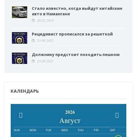
Стало известно, когда выйдут китайские
авто в Намангане
26.02.2019
Рецидивист прописался за решеткой
23.08.2022
Должнику предстоит походить пешком
23.08.2022
КАЛЕНДАРЬ
2026
Август
SUN
MON
TUE
WED
THU
FRI
SAT