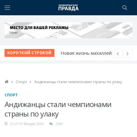
Новая жизнь махаллей:
КОРОТКОЙ СТРОКОЙ
преобразования
продолжаются
К новому учебному
Спорт
Андижанцы стали чемпионами страны по улаку
году - с новыми
возможностями
СПОРТ
Шаг за шагом к
Андижанцы стали чемпионами
обновлению:
страны по улаку
преображаются
23:47 05 Января 2020
1889
проблемные махалли
Победа при полных