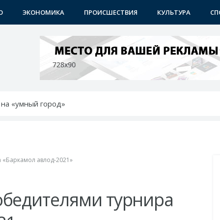
О
ЭКОНОМИКА
ПРОИСШЕСТВИЯ
КУЛЬТУРА
СП
 на «умный город»
стретить 35-летие Независимости
ых библиотекарей
ан FEEL FOOD
ют деловое сотрудничество
 «Баркамол авлод-2021»
обедителями турнира