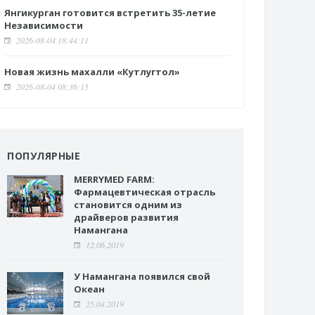
Янгикурган готовится встретить 35-летие
Независимости
2026-08-04 18:44:11
Новая жизнь махалли «Кутлугтол»
2026-08-04 08:36:15
ПОПУЛЯРНЫЕ
MERRYMED FARM:
Фармацевтическая отрасль
становится одним из
драйверов развития
Намангана
12.06.2019
У Намангана появился свой
Океан
25.04.2019