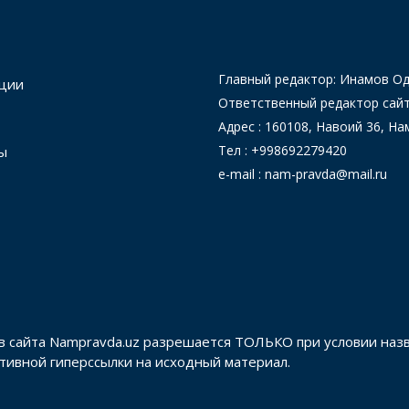
Главный редактор: Инамов 
ции
Ответственный редактор сай
Адрес : 160108, Навоий 36, На
Тел : +998692279420
ы
e-mail : nam-pravda@mail.ru
в сайта Nampravda.uz разрешается ТОЛЬКО при условии наз
активной гиперссылки на исходный материал.