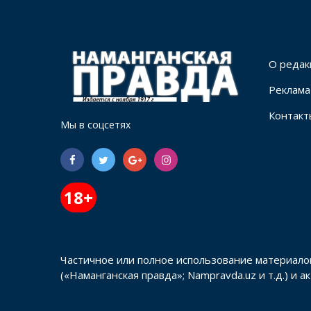
О редак
Реклама
Контакт
Мы в соцсетях
18+
Частичное или полное использование материало
(«Наманганская правда»; Nampravda.uz и т.д.) и 