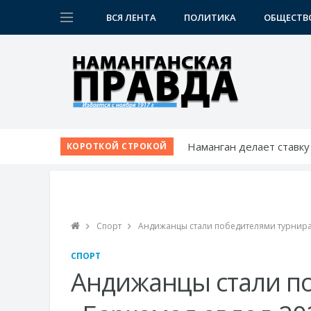
ВСЯ ЛЕНТА
ПОЛИТИКА
ОБЩЕСТВ
Наманган делает ставку
КОРОТКОЙ СТРОКОЙ
Янгикурган готовится в
Стартовал форум молод
Открылся новый рестор
Наманган и Ош расширя
Спорт
Андижанцы стали победителями турнира
СПОРТ
Андижанцы стали п