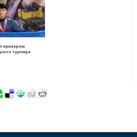
л призером
ного турнира