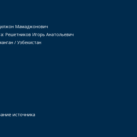
Одилжон Мамаджонович
та: Решетников Игорь Анатольевич
манган / Узбекистан
вание источника