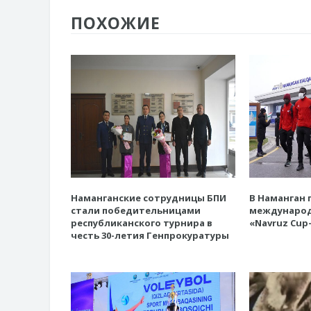
ПОХОЖИЕ
Наманганские сотрудницы БПИ
В Наманган 
стали победительницами
международ
республиканского турнира в
«Navruz Cup-
честь 30-летия Генпрокуратуры