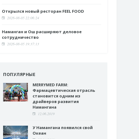
Открылся новый ресторан FEEL FOOD
2026-08-05 22:06:24
Наманган и Ош расширяют деловое
сотрудничество
2026-08-05 19:37:13
ПОПУЛЯРНЫЕ
MERRYMED FARM:
Фармацевтическая отрасль
становится одним из
драйверов развития
Намангана
12.06.2019
У Намангана появился свой
Океан