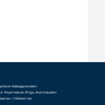
Одилжон Мамаджонович
та: Решетников Игорь Анатольевич
манган / Узбекистан