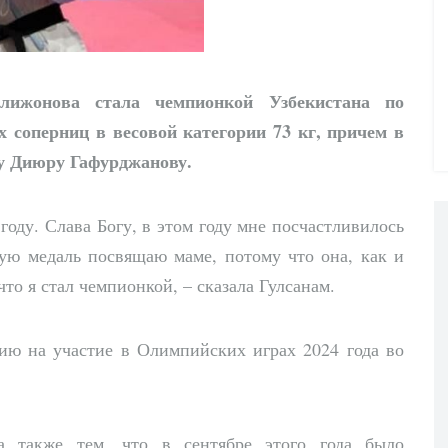
лижонова стала чемпионкой Узбекистана по
х соперниц в весовой категории
73 кг
, причем в
у Диюру Гафурджанову.
году. Слава Богу, в этом году мне посчастливилось
тую медаль посвящаю маме, потому что она, как и
то я стал чемпионкой, – сказала Гулсанам.
зию на участие в Олимпийских играх 2024 года во
на также тем, что в сентябре этого года было