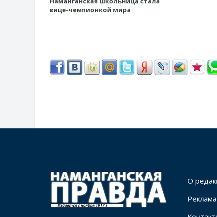
Наманганская школьница стала
вице-чемпионкой мира
О редак
Реклама
Контакт