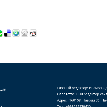
Главный редактор: Инамов 
ции
Ответственный редактор сай
Адрес : 160108, Навоий 36, На
Тел : +998692279420
ы