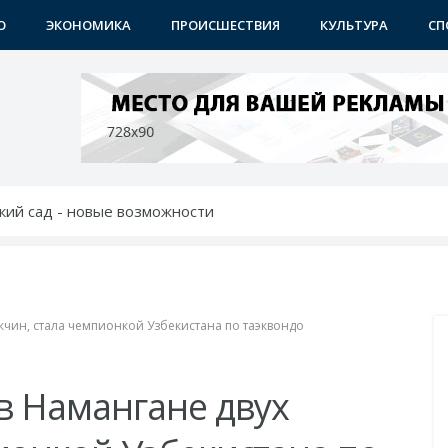
О
ЭКОНОМИКА
ПРОИСШЕСТВИЯ
КУЛЬТУРА
СП
тский сад - новые возможности
ет в будущее
крылся новый учебный центр
дил с молодежью идеи и проблемы
тей: хоким выслушал молодежь
жчин, стала чемпионкой Узбекистана по таэквондо
в Намангане двух