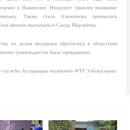
мужчин в Намангане. Инцидент привлек внимание
девушку. Также стало Алижонова занималась
Свое мнение высказала и Саида Мирзиёева.
ства по делам молодежи обратилось в областную
ошении таэквондистки было прекращено.
-службы Ассоциации таэквондо WTF Узбекистана.