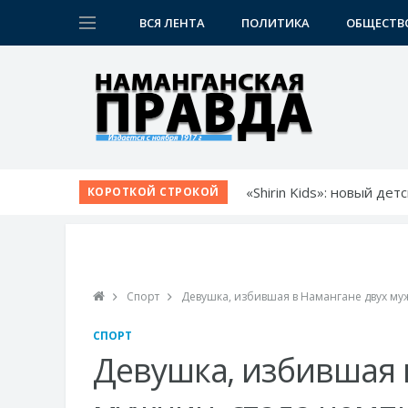
ВСЯ ЛЕНТА
ПОЛИТИКА
ОБЩЕСТВ
«Shirin Kids»: новый де
КОРОТКОЙ СТРОКОЙ
Немецкий язык как бил
Язык возможностей: от
Прокурор области обсу
Диалог без формальнос
Спорт
Девушка, избившая в Намангане двух му
СПОРТ
Девушка, избившая 