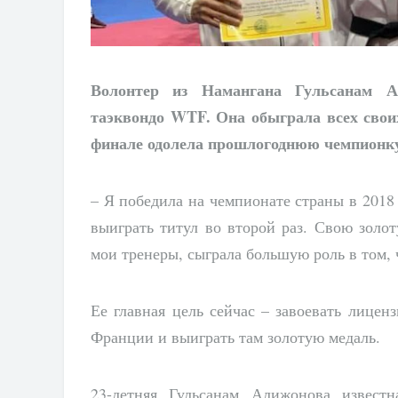
Волонтер из Намангана Гульсанам А
таэквондо WTF. Она обыграла всех свои
финале одолела прошлогоднюю чемпионк
– Я победила на чемпионате страны в 2018 
выиграть титул во второй раз. Свою золо
мои тренеры, сыграла большую роль в том, ч
Ее главная цель сейчас – завоевать лицен
Франции и выиграть там золотую медаль.
23-летняя Гульсанам Алижонова извест