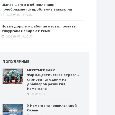
Шаг за шагом к обновлению:
преображаются проблемные махалли
2026-08-07 13:34:09
Новые дороги и рабочие места: проекты
Учкургана набирают темп
2026-08-07 13:26:35
ПОПУЛЯРНЫЕ
MERRYMED FARM:
Фармацевтическая отрасль
становится одним из
драйверов развития
Намангана
12.06.2019
У Намангана появился свой
Океан