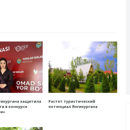
гикургана защитила
Растет туристический
ти в конкурсе
потенциал Янгикургана
зи»