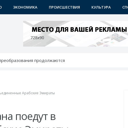
О
ЭКОНОМИКА
ПРОИСШЕСТВИЯ
КУЛЬТУРА
СП
 преобразования продолжаются
 - с новыми возможностями
ению: преображаются проблемные махалли
бунах
 района
Объединенные Арабские Эмираты
на поедут в