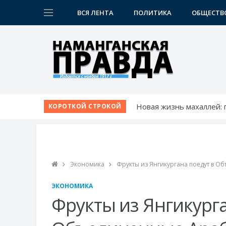
ВСЯ ЛЕНТА
ПОЛИТИКА
ОБЩЕСТВ
Новая жизнь махаллей:
КОРОТКОЙ СТРОКОЙ
К новому учебному году
Шаг за шагом к обновл
Победа при полных три
Точки роста Нарынского
Экономика
Фрукты из Янгикургана поедут в 
ЭКОНОМИКА
Фрукты из Янгикурга