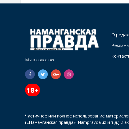
О редак
Реклама
Контакт
Мы в соцсетях
18+
Частичное или полное использование материало
(«Наманганская правда»; Nampravda.uz и т.д.) и 