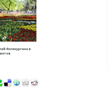
ей Янгикургана в
цветов