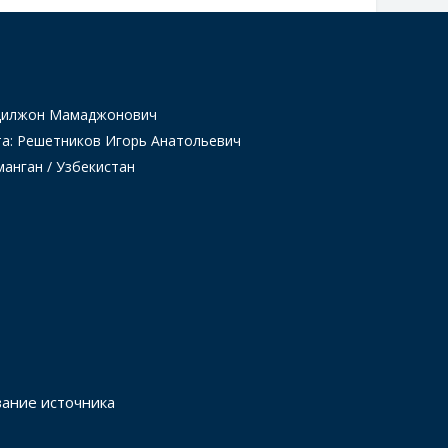
Одилжон Мамаджонович
та: Решетников Игорь Анатольевич
манган / Узбекистан
вание источника