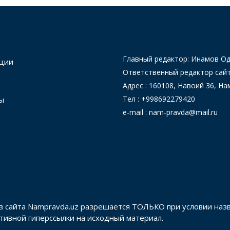
Главный редактор: Инамов 
ции
Ответственный редактор сай
Адрес : 160108, Навоий 36, На
Тел : +998692279420
ы
e-mail : nam-pravda@mail.ru
в сайта Nampravda.uz разрешается ТОЛЬКО при условии наз
активной гиперссылки на исходный материал.