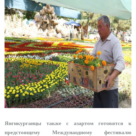
Точки роста
Нарынского района
Новая жизнь махаллей:
преобразования
продолжаются
Янгикурганцы также с азартом готовятся к
предстоящему Междунаодному фестивалю