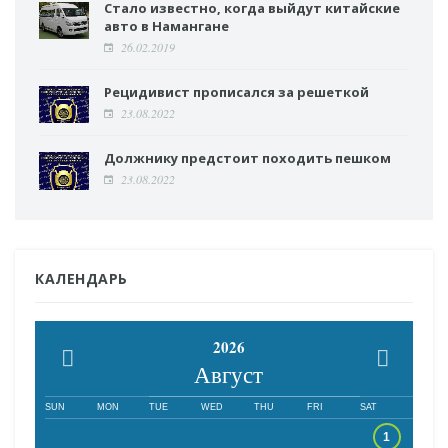
Стало известно, когда выйдут китайские
авто в Намангане
26.02.2019
Рецидивист прописался за решеткой
23.08.2022
Должнику предстоит походить пешком
23.08.2022
КАЛЕНДАРЬ
2026
Август
SUN
MON
TUE
WED
THU
FRI
SAT
1