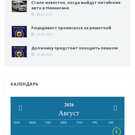
Стало известно, когда выйдут китайские
авто в Намангане
26.02.2019
Рецидивист прописался за решеткой
23.08.2022
Должнику предстоит походить пешком
23.08.2022
КАЛЕНДАРЬ
2026
Август
SUN
MON
TUE
WED
THU
FRI
SAT
1