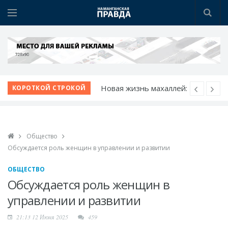
Новая жизнь махаллей:
преобразования
КОРОТКОЙ СТРОКОЙ
продолжаются
К новому учебному
году - с новыми
Общество
возможностями
Обсуждается роль женщин в управлении и развитии
Шаг за шагом к
обновлению:
ОБЩЕСТВО
преображаются
Обсуждается роль женщин в
проблемные махалли
управлении и развитии
Победа при полных
21:13 12 Июня 2025
459
трибунах