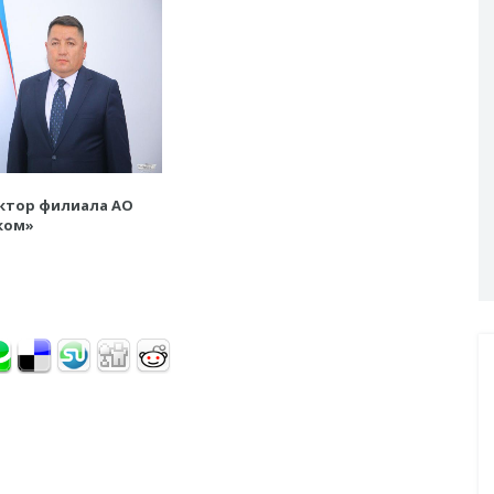
ктор филиала АО
ком»