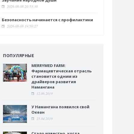
Звучание народной души
2026-08-08 20:53:38
Безопасность начинается с профилактики
2026-08-08 19:50:27
ПОПУЛЯРНЫЕ
MERRYMED FARM:
Фармацевтическая отрасль
становится одним из
драйверов развития
Намангана
12.06.2019
У Намангана появился свой
Океан
25.04.2019
Стало известно, когда