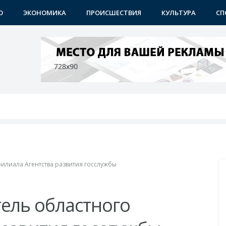
О
ЭКОНОМИКА
ПРОИСШЕСТВИЯ
КУЛЬТУРА
СП
ичном контроле
ши
учениками
празднику
илиала Агентства развития госслужбы
ель областного