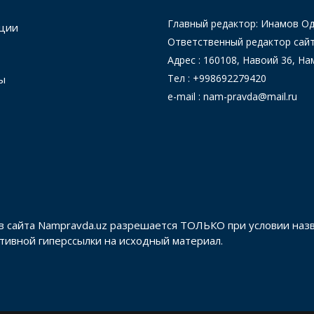
Главный редактор: Инамов 
ции
Ответственный редактор сай
Адрес : 160108, Навоий 36, На
Тел : +998692279420
ы
e-mail : nam-pravda@mail.ru
в сайта Nampravda.uz разрешается ТОЛЬКО при условии наз
активной гиперссылки на исходный материал.