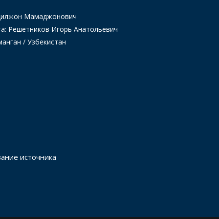
Одилжон Мамаджонович
та: Решетников Игорь Анатольевич
манган / Узбекистан
вание источника