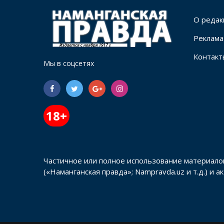
О редак
Реклама
Контакт
Мы в соцсетях
18+
Частичное или полное использование материало
(«Наманганская правда»; Nampravda.uz и т.д.) и 